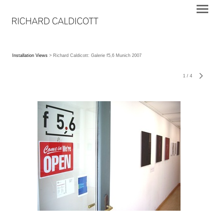
Installation Views
> Richard Caldicott: Galerie f5,6 Munich 2007
1
/
4